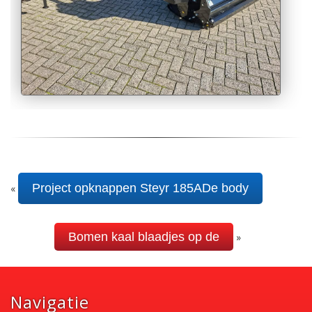
Project opknappen Steyr 185ADe body
«
Bomen kaal blaadjes op de
»
Navigatie